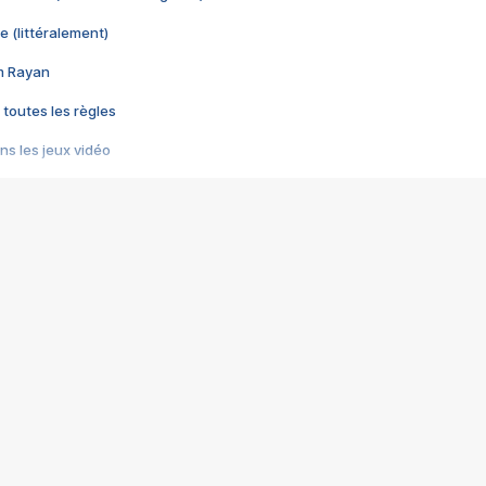
e (littéralement)
im Rayan
 toutes les règles
s les jeux vidéo
us choquant de Rockstar ? - Le scandale BULLY
e plus moche de Steam
du RÊVE tourne au CAUCHEMAR
pendant 8 heures
it… à tort
umiliés par un jeu vidéo
ire - Final Fantasy 8
ti un empire - Age of Empires