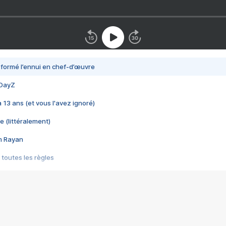
nsformé l’ennui en chef-d’œuvre
 DayZ
 a 13 ans (et vous l'avez ignoré)
e (littéralement)
im Rayan
 toutes les règles
s les jeux vidéo
us choquant de Rockstar ? - Le scandale BULLY
e plus moche de Steam