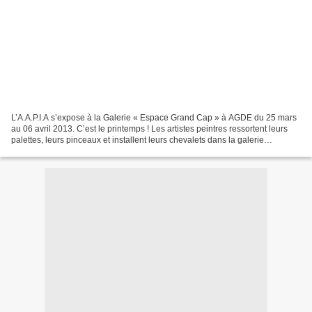
L’A.A.P.I.A s’expose à la Galerie « Espace Grand Cap » à AGDE du 25 mars
au 06 avril 2013. C’est le printemps ! Les artistes peintres ressortent leurs
palettes, leurs pinceaux et installent leurs chevalets dans la galerie
marchande « Espace Grand Cap...