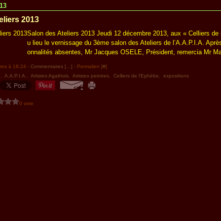
13
eliers 2013
Salon des Ateliers 2013 Jeudi 12 décembre 2013, aux « Celliers de 
u lieu le vernissage du 3ème salon des Ateliers de l’A.A.P.I.A. Aprè
onnalités absentes, Mr Jacques OSELE, Président, remercia Mr M
res à 18:24 -
Commentaires [
…
]
- Permalien [
#
]
e
,
A.A.P.I.A.
,
Artistes Agathois
,
Artistes peintres
,
Celliers de l'Ephèbe
,
expositions
0 vote