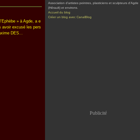
Association d'artistes peintres, plasticiens et sculpteurs d'Agde
(Hérault) et environs.
Accueil du blog
Créer un blog avec CanalBlog
l’Ephèbe » à Agde, a e
s avoir excusé les pers
axime DES...
Publicité