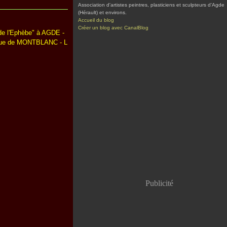
Association d'artistes peintres, plasticiens et sculpteurs d'Agde
(Hérault) et environs.
Accueil du blog
Créer un blog avec CanalBlog
de l'Ephèbe" à AGDE -
que de MONTBLANC - L
Publicité