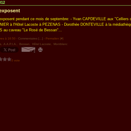
012
 exposent
i exposent pendant ce mois de septembre: - Yvan CAPDEVILLE aux "Celliers 
IER à l'Hôtel Lacoste à PEZENAS - Dorothée DONTEVILLE à la médiathè
 au caveau "Le Rosé de Bessan"...
res à 16:50 -
Commentaires [
…
]
- Permalien [
#
]
s
,
A.A.P.I.A.
,
Bessan
,
Hôtel Lacoste
,
Montblanc
0 vote