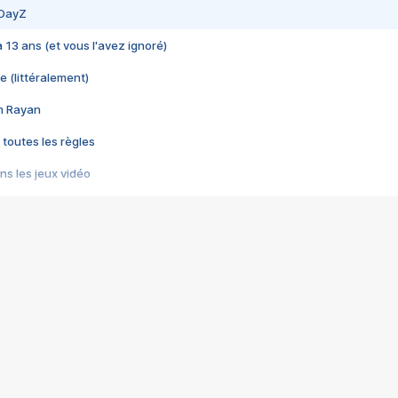
 DayZ
 a 13 ans (et vous l'avez ignoré)
e (littéralement)
im Rayan
 toutes les règles
s les jeux vidéo
us choquant de Rockstar ? - Le scandale BULLY
e plus moche de Steam
du RÊVE tourne au CAUCHEMAR
pendant 8 heures
it… à tort
umiliés par un jeu vidéo
ire - Final Fantasy 8