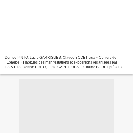
Denise PINTO, Lucie GARRIGUES, Claude BODET, aux « Celliers de
l’Ephèbe » Habitués des manifestations et expositions organisées par
L’A.A.P.I.A. Denise PINTO, Lucie GARRIGUES et Claude BODET présentent
au Caveau « Les Celliers de l’Ephèbe » du 1er Février...