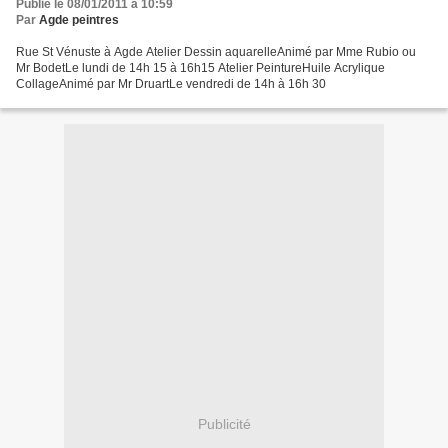
Publié le 08/01/2011 à 10:59
Par
Agde peintres
Rue St Vénuste à Agde Atelier Dessin aquarelleAnimé par Mme Rubio ou
Mr BodetLe lundi de 14h 15 à 16h15 Atelier PeintureHuile Acrylique
CollageAnimé par Mr DruartLe vendredi de 14h à 16h 30
Publicité