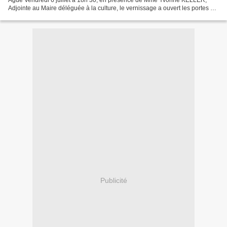
Agde Vendredi 6 juillet à 18h 30, en présence de Mme Yvonne KELLER,
Adjointe au Maire déléguée à la culture, le vernissage a ouvert les portes du
sixième salon des Grands Formats,...
Publicité