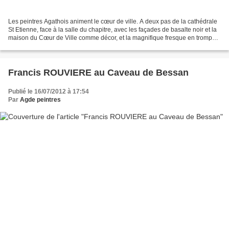
Les peintres Agathois animent le cœur de ville. A deux pas de la cathédrale
St Etienne, face à la salle du chapitre, avec les façades de basalte noir et la
maison du Cœur de Ville comme décor, et la magnifique fresque en trompe
l’œil comme toile de fond,...
Francis ROUVIERE au Caveau de Bessan
Publié le 16/07/2012 à 17:54
Par
Agde peintres