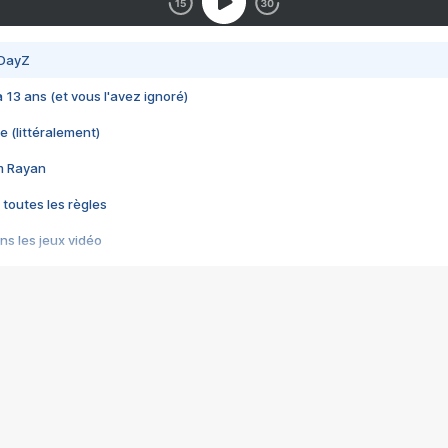
 DayZ
 a 13 ans (et vous l'avez ignoré)
e (littéralement)
im Rayan
 toutes les règles
s les jeux vidéo
us choquant de Rockstar ? - Le scandale BULLY
e plus moche de Steam
du RÊVE tourne au CAUCHEMAR
pendant 8 heures
it… à tort