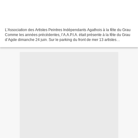
L’Association des Artistes Peintres Indépendants Agathois à la fête du Grau
Comme les années précédentes, l’A.A.P.I.A. était présente à la fête du Grau
d’Agde dimanche 24 juin. Sur le parking du front de mer 13 artistes
exposaient leurs dernières productions...