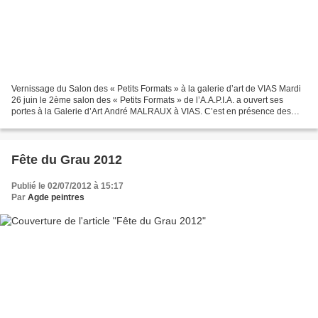
Vernissage du Salon des « Petits Formats » à la galerie d’art de VIAS Mardi
26 juin le 2ème salon des « Petits Formats » de l’A.A.P.I.A. a ouvert ses
portes à la Galerie d’Art André MALRAUX à VIAS. C’est en présence des
représentants de la municipalité...
Fête du Grau 2012
Publié le 02/07/2012 à 15:17
Par
Agde peintres