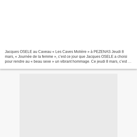
Jacques OSELE au Caveau « Les Caves Molière » à PEZENAS Jeudi 8
mars, « Journée de la femme », c’est ce jour que Jacques OSELE a choisi
pour rendre au « beau sexe » un vibrant hommage. Ce jeudi 8 mars, c’est en
présence de Mr Alain GRENIER, 1er Adjoint...