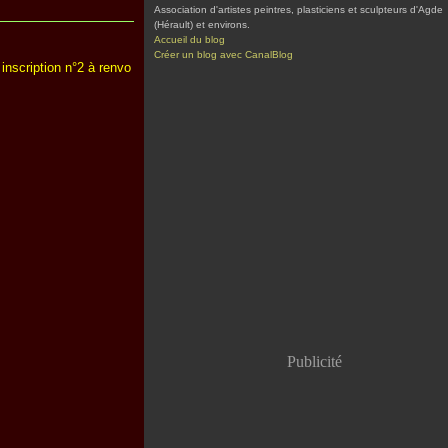
Association d'artistes peintres, plasticiens et sculpteurs d'Agde
(Hérault) et environs.
Accueil du blog
Créer un blog avec CanalBlog
nscription n°2 à renvo
Publicité