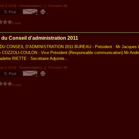
res à 19:49 -
Commentaires [
…
]
- Permalien [
#
]
0 vote
du Conseil d'administration 2011
 CONSEIL D’ADMINISTRATION 2011 BUREAU - Président : Mr Jacques O
e COZZOLI-COULON - Vice Président (Responsable communication) Mr And
adette RIETTE - Secrétaire Adjointe...
res à 19:46 -
Commentaires [
…
]
- Permalien [
#
]
0 vote