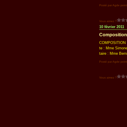
Posté par Agde peint
Vous aimez ?
10 février 2011
Composition 
COMPOSITION DU
te : Mme Simon
taire : Mme Bern
Posté par Agde peint
Vous aimez ?