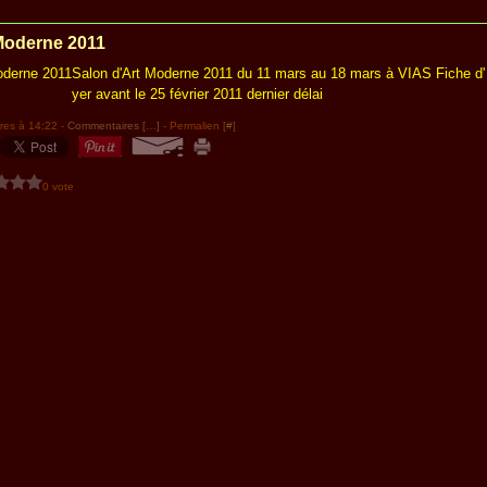
Moderne 2011
Salon d'Art Moderne 2011 du 11 mars au 18 mars à VIAS Fiche d' i
yer avant le 25 février 2011 dernier délai
res à 14:22 -
Commentaires [
…
]
- Permalien [
#
]
0 vote