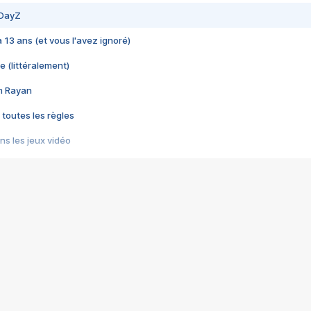
 DayZ
 a 13 ans (et vous l'avez ignoré)
e (littéralement)
im Rayan
 toutes les règles
s les jeux vidéo
us choquant de Rockstar ? - Le scandale BULLY
e plus moche de Steam
du RÊVE tourne au CAUCHEMAR
pendant 8 heures
it… à tort
umiliés par un jeu vidéo