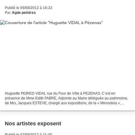
Publié le 09/08/2012 à 16:22
Par
Agde peintres
Huguette PEIRED-VIDAL rue du Four de Ville à PEZENAS. C’est en
présence de Mme Edith FABRE, Adjointe au Maire déléguée au patrimoine,
de Mrs, Jacques ESTEVE, chargé aux expositions, de la « Mirondela »,
Jacques OSELE, Président de l’A.A.P.I.A. et des...
Nos artistes exposent
Publié le 07/08/2012 à 11:40