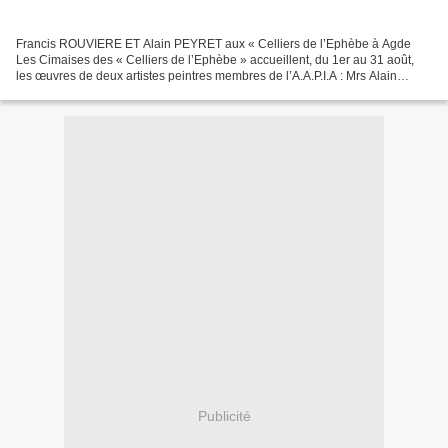
Francis ROUVIERE ET Alain PEYRET aux « Celliers de l’Ephèbe à Agde
Les Cimaises des « Celliers de l’Ephèbe » accueillent, du 1er au 31 août,
les œuvres de deux artistes peintres membres de l’A.A.P.I.A : Mrs Alain
PEYRET et Francis ROUVIERE. Après avoir...
Publicité