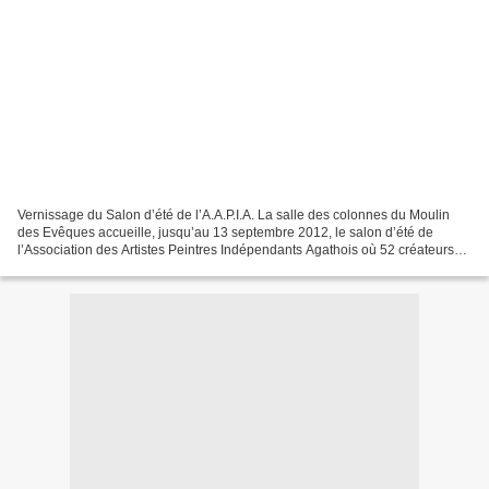
Vernissage du Salon d’été de l’A.A.P.I.A. La salle des colonnes du Moulin
des Evêques accueille, jusqu’au 13 septembre 2012, le salon d’été de
l’Association des Artistes Peintres Indépendants Agathois où 52 créateurs
exposent 85 tableaux et 27 sculptures....