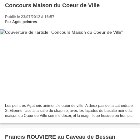
Concours Maison du Coeur de Ville
Publié le 23/07/2012 à 16:57
Par
Agde peintres
Les peintres Agathois animent le cœur de ville. A deux pas de la cathédrale
St Etienne, face à la salle du chapitre, avec les façades de basalte noir et la
maison du Cœur de Ville comme décor, et la magnifique fresque en trompe
l’œil comme toile de fond,...
Francis ROUVIERE au Caveau de Bessan